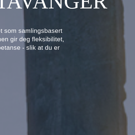
STAVANGER
het som samlingsbasert
n gir deg fleksibilitet,
etanse - slik at du er