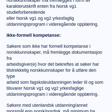
norskkunnskaper må fremlegges i form av
karakterutskrift enten fra Norsk vg1
studieforberedende
eller Norsk vg1 og vg2 yrkesfaglig
utdanningsprogram i videregående opplæring.
Ikke-formell kompetanse:
Søkere som ikke har formell kompetanse i
norskkunnskaper, må fremlegge dokumentasjon
fra
arbeidsgiver(e) hvor det bekreftes at søker har
tilstrekkelig norskkunnskaper for å utføre den
type
arbeid som fagskoleutdanningen leder til og som
tilsvarer Norsk vg1 og vg2 yrkesfaglige
utdanningsprogram i videregående opplæring.
Søkere med utenlandsk utdanning/annet
morsmål enn norsk/nordisk, må minimum ha