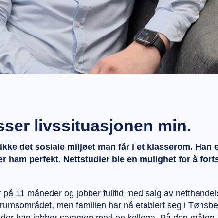
sser livssituasjonen min.
kke det sosiale miljøet man får i et klasserom. Han e
ser ham perfekt. Nettstudier ble en mulighet for å for
 på 11 måneder og jobber fulltid med salg av netthandel
rumsområdet, men familien har nå etablert seg i Tønsbe
der han jobber sammen med en kollega. På den måten sli