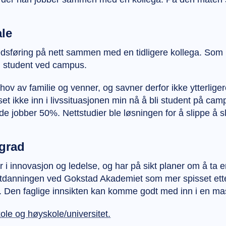
ale
kedsføring på nett sammen med en tidligere kollega. Som 
m student ved campus.
ehov av familie og venner, og savner derfor ikke ytterli
set ikke inn i livssituasjonen min nå å bli student på cam
e jobber 50%. Nettstudier ble løsningen for å slippe å 
rgrad
r i innovasjon og ledelse, og har på sikt planer om å ta e
tdanningen ved Gokstad Akademiet som mer spisset etter
et. Den faglige innsikten kan komme godt med inn i en ma
ole og høyskole/universitet.