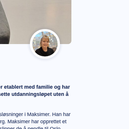
r etablert med familie og har
tsette utdanningsløpet uten å
sløsninger i Maksimer. Han har
rg. Maksimer har opprettet et
pper de å pendle til Oslo.