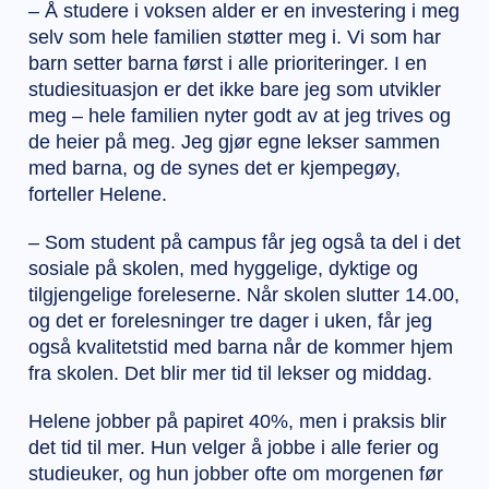
– Å studere i voksen alder er en investering i meg
selv som hele familien støtter meg i. Vi som har
barn setter barna først i alle prioriteringer. I en
studiesituasjon er det ikke bare jeg som utvikler
meg – hele familien nyter godt av at jeg trives og
de heier på meg. Jeg gjør egne lekser sammen
med barna, og de synes det er kjempegøy,
forteller Helene.
– Som student på campus får jeg også ta del i det
sosiale på skolen, med hyggelige, dyktige og
tilgjengelige foreleserne. Når skolen slutter 14.00,
og det er forelesninger tre dager i uken, får jeg
også kvalitetstid med barna når de kommer hjem
fra skolen. Det blir mer tid til lekser og middag.
Helene jobber på papiret 40%, men i praksis blir
det tid til mer. Hun velger å jobbe i alle ferier og
studieuker, og hun jobber ofte om morgenen før