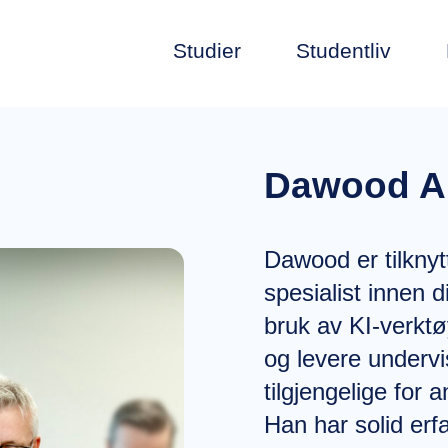
Studier
Studentliv
Dawood 
Dawood er tilkny
spesialist innen d
bruk av KI-verktø
og levere underv
tilgjengelige for a
Han har solid er