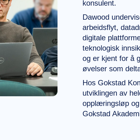
konsulent.
Dawood underviser
arbeidsflyt, data
digitale plattfor
teknologisk innsi
og er kjent for å
øvelser som delta
Hos Gokstad Kom
utviklingen av hel
opplæringsløp og 
Gokstad Akademi